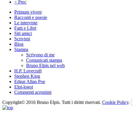
< Prec
Primum vivere
Racconti e poesie
Le interviste
Fatti e Libri
Siti amici
Scrivimi
Blog
Stampa
Scrivono di me
Comunicati stampa
Bruno Elpis nel web
H.P. Lovecraft
Stephen King
Edgar Allan Poe
Elpi-logoi
Commenti acronimi
Copyright© 2016 Bruno Elpis. Tutti i diritti riservati.
Cookie Policy
.