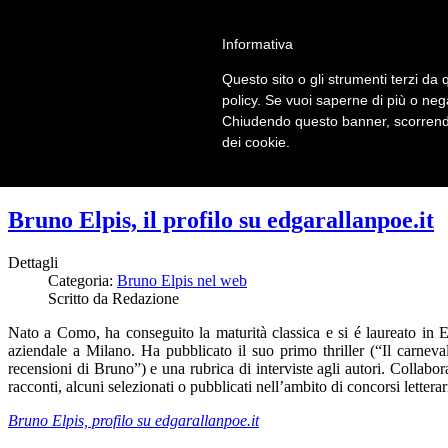
LOGIN | REGISTER
Informativa
Questo sito o gli strumenti terzi da q
Home
policy. Se vuoi saperne di più o neg
Il carnevale dei delitti
Chiudendo questo banner, scorrendo
Il mistero dei massi avelli
dei cookie.
Recensioni
Bruno Elpis, il profilo su edgarallanpoe.it
Dettagli
Categoria:
Bruno Elpis nel web
Scritto da Redazione
Nato a Como, ha conseguito la maturità classica e si é laureato in 
aziendale a Milano. Ha pubblicato il suo primo thriller (“Il carneva
recensioni di Bruno”) e una rubrica di interviste agli autori. Collab
racconti, alcuni selezionati o pubblicati nell’ambito di concorsi letterar
Bruno Elpis, profilo su edgarallanpoe.it