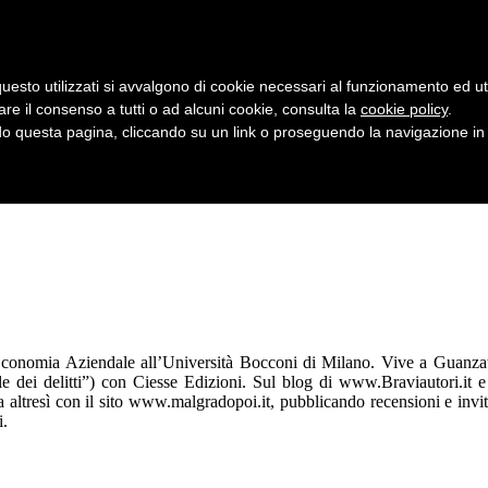
uesto utilizzati si avvalgono di cookie necessari al funzionamento ed utili 
are il consenso a tutti o ad alcuni cookie, consulta la
cookie policy
.
 questa pagina, cliccando su un link o proseguendo la navigazione in a
Economia Aziendale all’Università Bocconi di Milano. Vive a Guanzate,
le dei delitti”) con Ciesse Edizioni. Sul blog di www.Braviautori.it e
ora altresì con il sito www.malgradopoi.it, pubblicando recensioni e inv
i.