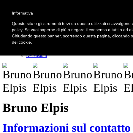
Informativa
LOGIN | REGISTER
Questo sito o gli strumenti terzi da questo utilizzati si avvalgono d
policy. Se vuoi saperne di più o negare il consenso a tutti o ad a
Chiudendo questo banner, scorrendo questa pagina, cliccando su 
Home
dei cookie.
Il carnevale dei delitti
Il mistero dei massi avelli
Recensioni
Bruno Elpis
Informazioni sul contatto