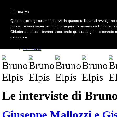
Informativa
LOGIN | REGISTER
Questo sito o gli strumenti terzi da questo utilizzati si avvalgono d
policy. Se vuoi saperne di più o negare il consenso a tutti o ad a
Chiudendo questo banner, scorrendo questa pagina, cliccando su 
Home
dei cookie.
Il carnevale dei delitti
Il mistero dei massi avelli
Recensioni
Le interviste di Bruno
Giuseppe Mallozzi e Gise