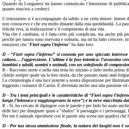
Quando da Longanesi mi hanno comunicato l’intenzione di pubblicar
quanto riuscissi a crederci.
L’entusiasmo si è accompagnato da subito a un certo timore: timore di 
non conoscevo e che era molto distante dalla mia quotidianità. La paura
felicità vera, la realizzazione e il compimento di una vita.
Vita che è cambiata, si è fatta certo più complicata, ma anche più piena
perché per natura sono riservata e solitaria, ma mi ha fatto crescere, 
emozioni che “
Fiori sopra l’inferno
” ha dato loro.
D - “Fiori sopra l’inferno” si connota per uno spiccato interes
cattura… l’aggressione. L’ultima è la fase totemica: l’assassino cer
bambini e adulti, uomini e animali, con un sottofondo di compassion
R - Racconto storie e nella mia testa ho iniziato a farlo molto prima di
chiedo sempre quale sia la loro storia, da che passato siano stati forg
La criminologia è una luce potente a nostra disposizione per illumina
leggendo i romanzi di Carrisi. È diventata anche una mia passione ed è i
D - Tra i temi principali e le caratteristiche di “Fiori sopra l’infe
lungo l’intonaco e raggiungevano la neve”) e la neve macchiata dal 
R - Sì, ho cercato di dipingere con le parole e per farlo ho usato anche
delle luci per disegnare quasi a “sbalzo” il paesaggio e i personaggi,
Per me è naturale riprodurre con le parole una scena (un quadro) che 
D - Per tua stessa ammissione finale, la natura dei luoghi non è sol