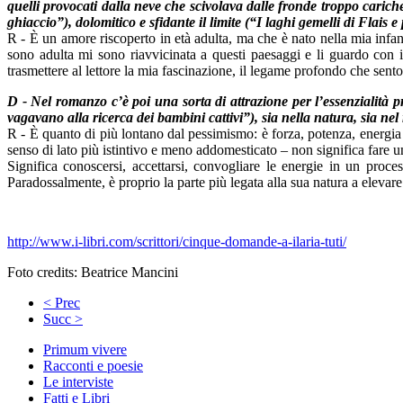
quelli provocati dalla neve che scivolava dalle fronde troppo carich
ghiaccio”), dolomitico e sfidante il limite (“I laghi gemelli di Flais
R - È un amore riscoperto in età adulta, ma che è nato nella mia infa
sono adulta mi sono riavvicinata a questi paesaggi e li guardo con i
trasmettere al lettore la mia fascinazione, il legame profondo che sento 
D - Nel romanzo c’è poi una sorta di attrazione per l’essenzialità 
vagavano alla ricerca dei bambini cattivi”), sia nella natura, sia nel
R - È quanto di più lontano dal pessimismo: è forza, potenza, energia p
senso di lato più istintivo e meno addomesticato – non significa fare un
Significa conoscersi, accettarsi, convogliare le energie in un proc
Paradossalmente, è proprio la parte più legata alla sua natura a elevare
http://www.i-libri.com/scrittori/cinque-domande-a-ilaria-tuti/
Foto credits: Beatrice Mancini
< Prec
Succ >
Primum vivere
Racconti e poesie
Le interviste
Fatti e Libri