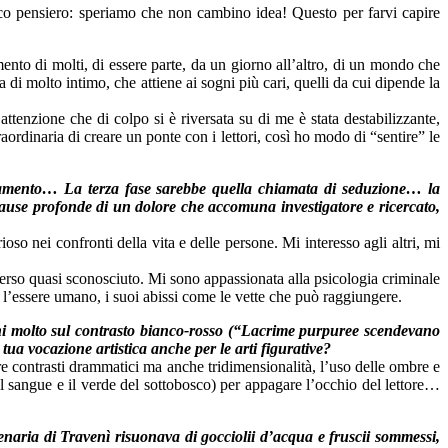
o pensiero: speriamo che non cambino idea! Questo per farvi capire
ento di molti, di essere parte, da un giorno all’altro, di un mondo che
di molto intimo, che attiene ai sogni più cari, quelli da cui dipende la
’attenzione che di colpo si è riversata su di me è stata destabilizzante,
ordinaria di creare un ponte con i lettori, così ho modo di “sentire” le
ntamento… La terza fase sarebbe quella chiamata di seduzione… la
e cause profonde di un dolore che accomuna investigatore e ricercato,
oso nei confronti della vita e delle persone. Mi interesso agli altri, mi
erso quasi sconosciuto. Mi sono appassionata alla psicologia criminale
 e l’essere umano, i suoi abissi come le vette che può raggiungere.
 giochi molto sul contrasto bianco-rosso (“Lacrime purpuree scendevano
a vocazione artistica anche per le arti figurative?
eare contrasti drammatici ma anche tridimensionalità, l’uso delle ombre e
el sangue e il verde del sottobosco) per appagare l’occhio del lettore…
lenaria di Travenì risuonava di gocciolii d’acqua e fruscii sommessi,