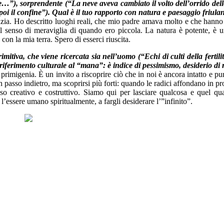
e…”), sorprendente (“La neve aveva cambiato il volto dell’orrido dello
 e poi il confine”). Qual è il tuo rapporto con natura e paesaggio friula
nzia. Ho descritto luoghi reali, che mio padre amava molto e che hanno
l senso di meraviglia di quando ero piccola. La natura è potente, è u
con la mia terra. Spero di esserci riuscita.
primitiva, che viene ricercata sia nell’uomo (“Echi di culti della fer
 riferimento culturale al “mana”: è indice di pessimismo, desiderio di r
rimigenia. È un invito a riscoprire ciò che in noi è ancora intatto e puro
 passo indietro, ma scoprirsi più forti: quando le radici affondano in pr
esso creativo e costruttivo. Siamo qui per lasciare qualcosa e quel 
 l’essere umano spiritualmente, a fargli desiderare l’”infinito”.