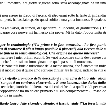
e il romanzo, nei giorni seguenti sono stata accompagnata da un unic
non essere in grado di farcela, di ritrovarmi sotto la lente di ingrandim
, però, ha lasciato spazio quasi subito a una gioia immensa. È qualcosa 
 (di valori, di stimoli, di esperienze, di incontri, di gratificazioni). L
imparare cose nuove, mi ha messo alla prova. Mi ha dato l’opportunità stra
se per la criminologia (“La prima è la fase aurorale… La fase pu
ca di protrarre il più a lungo possibile il piacere”) alla ricerca dell
e (intesa in senso etimologico). Che origine ha questo interesse?
 scrivere i miei primi racconti. Se vuoi raccontare storie devi essere curi
iati, che futuro stiano immaginando e quali passioni li muovano.
re le zone più buie e misteriose della mente umana, che è ancora un univ
l motivo per il quale amo scrivere thriller: tra le righe, indago la vita
rno”, l’effetto cromatico delle descrizioni è una cifra del tuo stile:
sangue è un contrasto ricorrente… È una tendenza che deriva dalla tu
 tecniche pittoriche: l’alternanza dei colori freddi a quelli caldi per cr
 l’opposizione tra un colore primario e il suo complementare (il rosso d
ho già in mente.
tanto teatro delle vicende o sfondo: è tessuto vitale (“La foresta mil