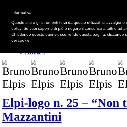
Informativa
LOGIN | REGISTER
Questo sito o gli strumenti terzi da questo utilizzati si avvalgono d
policy. Se vuoi saperne di più o negare il consenso a tutti o ad a
Chiudendo questo banner, scorrendo questa pagina, cliccando su 
Home
dei cookie.
Il carnevale dei delitti
Il mistero dei massi avelli
Recensioni
Elpi-logo n. 25 – “Non 
Mazzantini