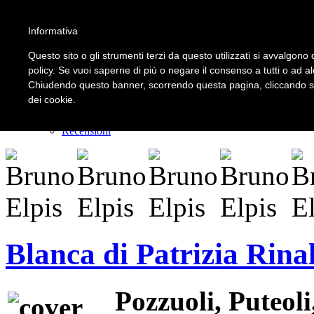
Informativa
LOGIN | REGISTER
Questo sito o gli strumenti terzi da questo utilizzati si avvalgono d
policy. Se vuoi saperne di più o negare il consenso a tutti o ad a
Chiudendo questo banner, scorrendo questa pagina, cliccando su 
Home
dei cookie.
Il carnevale dei delitti
Il mistero dei massi avelli
Recensioni
Blanca di Patrizia Rinal
Pozzuoli, Puteoli