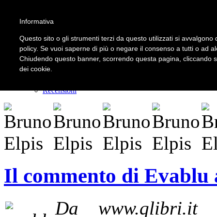
Informativa
LOGIN | REGISTER
Questo sito o gli strumenti terzi da questo utilizzati si avvalgono d
policy. Se vuoi saperne di più o negare il consenso a tutti o ad a
Chiudendo questo banner, scorrendo questa pagina, cliccando su 
Home
dei cookie.
Il carnevale dei delitti
Il mistero dei massi avelli
Recensioni
Il commento di Evablu a
Da www.qlibri.it 