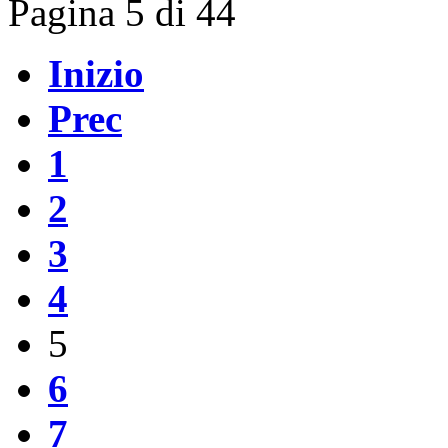
Pagina 5 di 44
Inizio
Prec
1
2
3
4
5
6
7