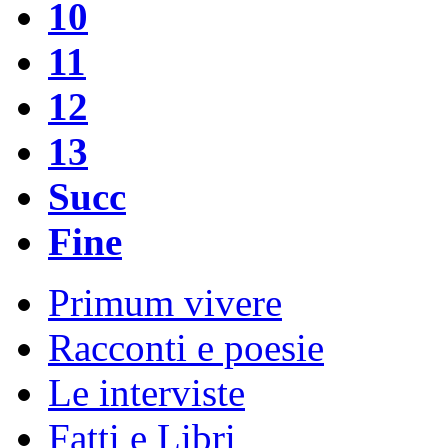
10
11
12
13
Succ
Fine
Primum vivere
Racconti e poesie
Le interviste
Fatti e Libri