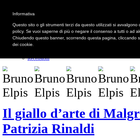
Informativa
LOGIN | REGISTER
Questo sito o gli strumenti terzi da questo utilizzati si avvalgono d
policy. Se vuoi saperne di più o negare il consenso a tutti o ad a
Chiudendo questo banner, scorrendo questa pagina, cliccando su 
Home
dei cookie.
Il carnevale dei delitti
Il mistero dei massi avelli
Recensioni
Il giallo d’arte di Malg
Patrizia Rinaldi