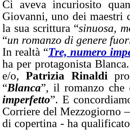
Ci aveva incuriosito qua
Giovanni, uno dei maestri d
la sua scrittura “
sinuosa, m
“
un romanzo di genere fuor
In realtà “
Tre, numero impe
ha per protagonista Blanca.
e/o,
Patrizia Rinaldi
prop
“
Blanca
”, il romanzo che 
imperfetto
”. E concordiam
Corriere del Mezzogiorno –
di copertina - ha qualificato