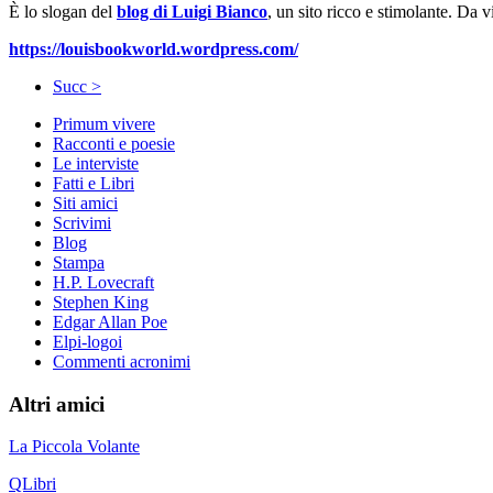
È lo slogan del
blog di Luigi Bianco
, un sito ricco e stimolante. Da vi
https://louisbookworld.wordpress.com/
Succ >
Primum vivere
Racconti e poesie
Le interviste
Fatti e Libri
Siti amici
Scrivimi
Blog
Stampa
H.P. Lovecraft
Stephen King
Edgar Allan Poe
Elpi-logoi
Commenti acronimi
Altri amici
La Piccola Volante
QLibri