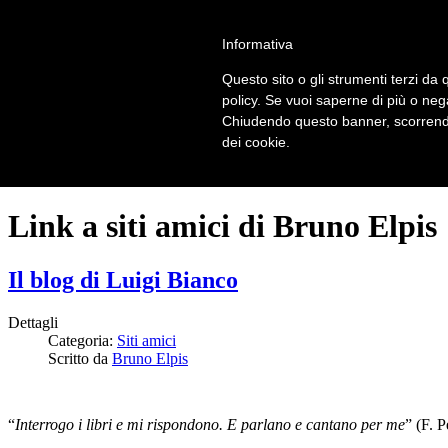
LOGIN | REGISTER
Informativa
Questo sito o gli strumenti terzi da q
Home
policy. Se vuoi saperne di più o neg
Il carnevale dei delitti
Chiudendo questo banner, scorrendo
Il mistero dei massi avelli
dei cookie.
Recensioni
Link a siti amici di Bruno Elpis
Il blog di Luigi Bianco
Dettagli
Categoria:
Siti amici
Scritto da
Bruno Elpis
“
Interrogo i libri e mi rispondono. E parlano e cantano per me
” (F. P