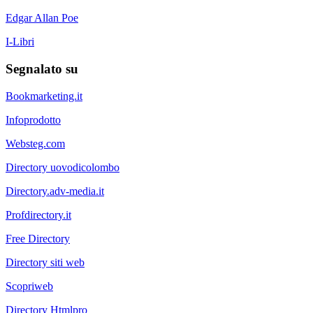
Edgar Allan Poe
I-Libri
Segnalato su
Bookmarketing.it
Infoprodotto
Websteg.com
Directory uovodicolombo
Directory.adv-media.it
Profdirectory.it
Free Directory
Directory siti web
Scopriweb
Directory Htmlpro