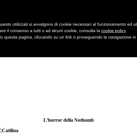
uesto utilizzati si avvalgono di cookie necessari al funzionamento ed utili 
are il consenso a tutti o ad alcuni cookie, consulta la
cookie policy
.
 questa pagina, cliccando su un link o proseguendo la navigazione in a
L’horror della Nothomb