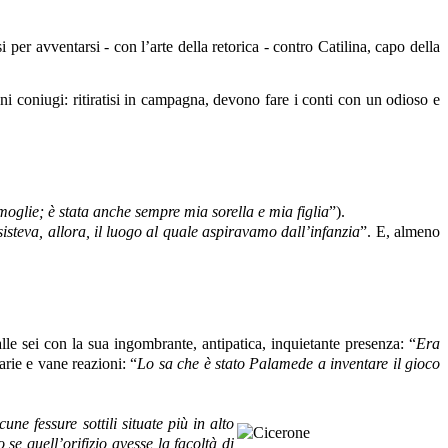
i per avventarsi - con l’arte della retorica - contro Catilina, capo della
ziani coniugi: ritiratisi in campagna, devono fare i conti con un odioso e
moglie; è stata anche sempre mia sorella e mia figlia
”).
steva, allora, il luogo al quale aspiravamo dall’infanzia
”. E, almeno
 alle sei con la sua ingombrante, antipatica, inquietante presenza: “
Era
arie e vane reazioni: “
Lo sa che è stato Palamede a inventare il gioco
ne fessure sottili situate più in alto
e quell’orifizio avesse la facoltà di