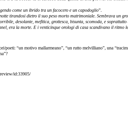
ggendo come un ibrido tra un facocero e un capodoglio
”.
notte tirandosi dietro il suo peso morto matrimoniale. Sembrava un gr
rribile, desolante, mefitica, grottesca, bisunta, scomoda, e soprattutto
nnel, era la morte. E i venticinque orologi di casa scandivano il ritmo 
tori/poeti: “un motivo mallarmeano”, “un rutto melvilliano”, una “traci
ana”?
s/review/id:33905/