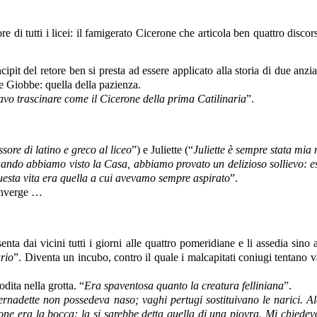
e di tutti i licei: il famigerato Cicerone che articola ben quattro discors
incipit del retore ben si presta ad essere applicato alla storia di due an
le Giobbe: quella della pazienza.
vo trascinare come il Cicerone della prima Catilinaria
”.
sore di latino e greco al liceo
”) e Juliette (“
Juliette è sempre stata mia 
ando abbiamo visto la Casa, abbiamo provato un delizioso sollievo: esi
esta vita era quella a cui avevamo sempre aspirato
”.
converge …
senta dai vicini tutti i giorni alle quattro pomeridiane e li assedia sino
ario
”. Diventa un incubo, contro il quale i malcapitati coniugi tentano v
dita nella grotta. “
Era spaventosa quanto la creatura felliniana
”.
rnadette non possedeva naso; vaghi pertugi sostituivano le narici. Alcu
 era la bocca: la si sarebbe detta quella di una piovra. Mi chiedevo s