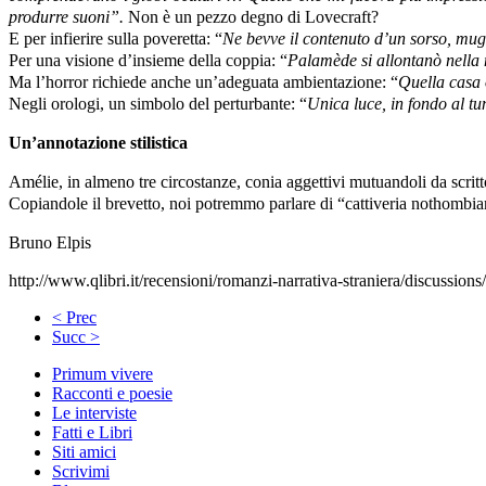
produrre suoni”.
Non è un pezzo degno di Lovecraft?
E per infierire sulla poveretta: “
Ne bevve il contenuto d’un sorso, mu
Per una visione d’insieme della coppia: “
Palamède si allontanò nella 
Ma l’horror richiede anche un’adeguata ambientazione: “
Quella casa o
N
egli orologi, un simbolo del perturbante: “
Unica luce, in fondo al tu
Un’annotazione stilistica
Amélie, in almeno tre circostanze, conia aggettivi mutuandoli da scrit
Copiandole il brevetto, noi potremmo parlare di “cattiveria nothombi
Bruno Elpis
http://www.qlibri.it/recensioni/romanzi-narrativa-straniera/discussion
< Prec
Succ >
Primum vivere
Racconti e poesie
Le interviste
Fatti e Libri
Siti amici
Scrivimi