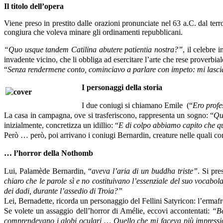
Il titolo dell’opera
Viene preso in prestito dalle orazioni pronunciate nel 63 a.C. dal terror
congiura che voleva minare gli ordinamenti repubblicani.
“Quo usque tandem Catilina abutere patientia nostra?”
, il celebre 
invadente vicino, che li obbliga ad esercitare l’arte che rese proverbia
“
Senza rendermene conto, cominciavo a parlare con impeto: mi lascia
I personaggi della storia
I due coniugi si chiamano Emile (“
Ero profes
La casa in campagna, ove si trasferiscono, rappresenta un sogno: “
Qu
inizialmente, concretizza un idillio: “
E di colpo abbiamo capito che qu
Però … però, poi arrivano i coniugi Bernardin, creature nelle quali 
… l’horror della Nothomb
Lui, Palamède Bernardin, “
aveva l’aria di un buddha triste”
. Si pre
chiaro che le parole sì e no costituivano l’essenziale del suo vocabol
dei dadi, durante l’assedio di Troia?”
Lei, Bernadette, ricorda un personaggio del Fellini Satyricon: l’ermafro
Se volete un assaggio dell’horror di Amélie, eccovi accontentati:
“Be
comprendevano i globi oculari … Quello che mi faceva più impressione