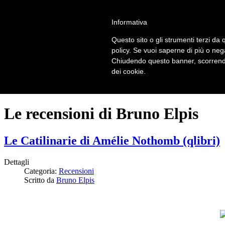
LOGIN | REGISTER
Informativa
Questo sito o gli strumenti terzi da q
Home
policy. Se vuoi saperne di più o neg
Il carnevale dei delitti
Chiudendo questo banner, scorrendo
Il mistero dei massi avelli
dei cookie.
Recensioni
Le recensioni di Bruno Elpis
Le Catilinarie di Amélie Nothomb (qlibri)
Dettagli
Categoria:
Recensioni
Scritto da
Bruno Elpis