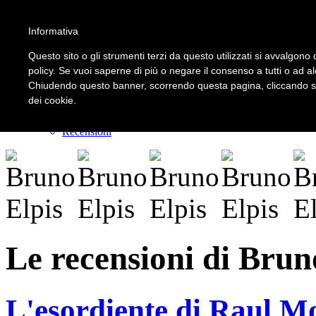
Informativa
LOGIN | REGISTER
Questo sito o gli strumenti terzi da questo utilizzati si avvalgono d
policy. Se vuoi saperne di più o negare il consenso a tutti o ad a
Chiudendo questo banner, scorrendo questa pagina, cliccando su 
Home
dei cookie.
Il carnevale dei delitti
Il mistero dei massi avelli
Recensioni
Le recensioni di Brun
L'esordiente di Raul M