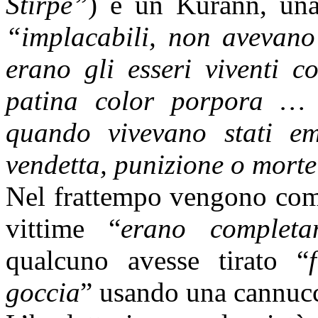
Stirpe”
) è un Kurann, una
“implacabili, non avevan
erano gli esseri viventi c
patina color porpora … 
quando vivevano stati emo
vendetta, punizione o mort
Nel frattempo vengono comm
vittime “
erano completa
qualcuno avesse tirato “
goccia
” usando una cannucc