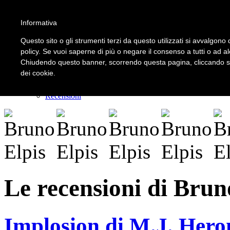
Informativa
LOGIN | REGISTER
Questo sito o gli strumenti terzi da questo utilizzati si avvalgono d
policy. Se vuoi saperne di più o negare il consenso a tutti o ad a
Chiudendo questo banner, scorrendo questa pagina, cliccando su 
Home
dei cookie.
Il carnevale dei delitti
Il mistero dei massi avelli
Recensioni
Le recensioni di Brun
Implosion di M.J. Heron