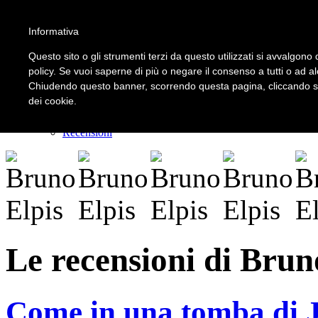
Informativa
LOGIN | REGISTER
Questo sito o gli strumenti terzi da questo utilizzati si avvalgono d
policy. Se vuoi saperne di più o negare il consenso a tutti o ad a
Chiudendo questo banner, scorrendo questa pagina, cliccando su 
Home
dei cookie.
Il carnevale dei delitti
Il mistero dei massi avelli
Recensioni
Le recensioni di Brun
Come in una tomba di J