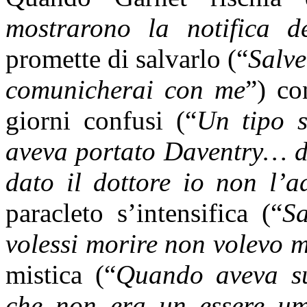
mostrarono la notifica de
promette di salvarlo (“
Salve
comunicherai con me
”) co
giorni confusi (“
Un tipo s
aveva portato Daventry… da
dato il dottore io non l’a
paracleto s’intensifica (“
Sa
volessi morire non volevo m
mistica (“
Quando aveva su
che non era un essere u