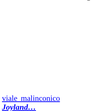
Il cruciale passaggio dalla vita all
durante il quale nella camera de
aggira nel gerontocomio sia il
Do
(“
Aiuti la gente a morire. Non so
nessuno ti accusa di questo…
”),
confortare l’estremo momento: 
paura, ma anche tanta pietà
”.
La celebrazione della funzione an
tripudio di fantasmi, vampiri d
baraccone che paranormal - è l’u
viale malinconico
che King sembr
Joyland…