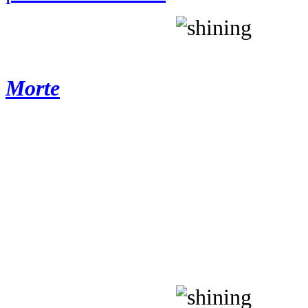
Inoltre il romanzo vagamente e
Morte
:
perché Dan Torrance - il b
qui ritroviamo in età adulta e 
alcolismo (“
Naturalmente pensav
goccio di alcol, non dopo averne vi
un ospizio e, anche grazie ai p
cosiddetta luccicanza), assiste
trapasso: “
In questa specie di b
secondo tu aiuteresti i pazienti a