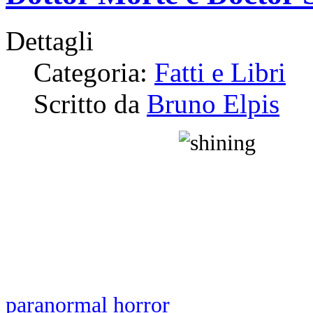
Dettagli
Categoria:
Fatti e Libri
Scritto da
Bruno Elpis
Il sequel di Shining, così atteso 
fornisce molti spunti di commento
Si potrebbe parlare delle insidi
un’opera così applaudita, del ris
conseguito dal Re in questo romanz
paranormal horror
.