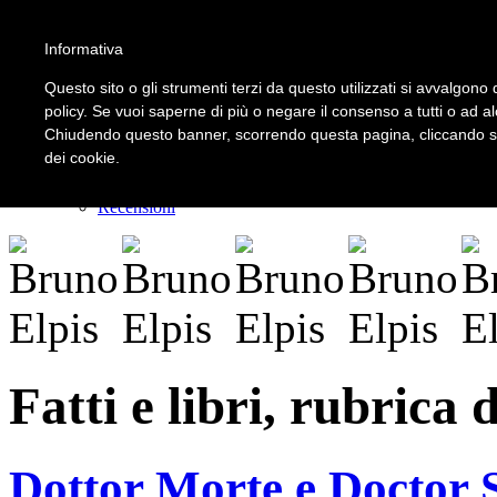
Informativa
LOGIN | REGISTER
Questo sito o gli strumenti terzi da questo utilizzati si avvalgono d
policy. Se vuoi saperne di più o negare il consenso a tutti o ad a
Chiudendo questo banner, scorrendo questa pagina, cliccando su 
Home
dei cookie.
Il carnevale dei delitti
Il mistero dei massi avelli
Recensioni
Fatti e libri, rubrica
Dottor Morte e Doctor 