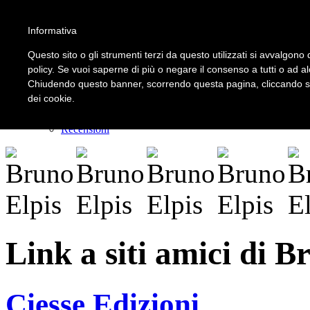
Informativa
LOGIN | REGISTER
Questo sito o gli strumenti terzi da questo utilizzati si avvalgono d
policy. Se vuoi saperne di più o negare il consenso a tutti o ad a
Chiudendo questo banner, scorrendo questa pagina, cliccando su 
Home
dei cookie.
Il carnevale dei delitti
Il mistero dei massi avelli
Recensioni
Link a siti amici di B
Ciesse Edizioni