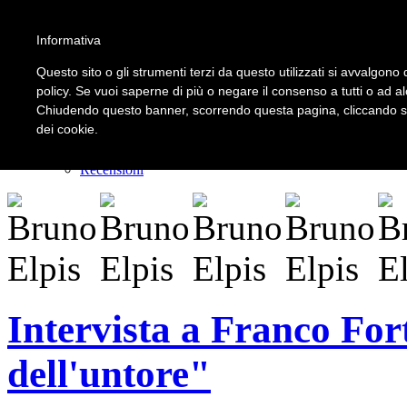
Informativa
LOGIN | REGISTER
Questo sito o gli strumenti terzi da questo utilizzati si avvalgono d
policy. Se vuoi saperne di più o negare il consenso a tutti o ad a
Chiudendo questo banner, scorrendo questa pagina, cliccando su 
Home
dei cookie.
Il carnevale dei delitti
Il mistero dei massi avelli
Recensioni
Intervista a Franco Fort
dell'untore"