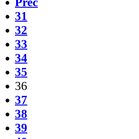
Prec
31
32
33
34
35
36
37
38
39