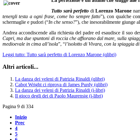
La perfezione è un attimo che sfugge alle 
Tutto sarà perfetto
di
Lorenzo Marone
nar
tenergli testa a ogni frase, come ho sempre fatto
”), con qualche com
schermaglie e pudori (“
In che senso?
”), che inesorabilmente giunge al
Andrea accondiscende alla richiesta del padre ed esaudisce il suo desi
Capri, ma due spuntoni di roccia che affiorano dal mare, sulla spiag
medioevale in cima all’isola
”, “
l’isolotto di Vivara, con la spiaggia di
Leggi tutto: Tutto sarà perfetto di Lorenzo Marone (qlibri)
Altri articoli...
La danza dei veleni di Patrizia Rinaldi (qlibri)
Cabot Wright ci riprova di James Purdy (qlibri)
La danza dei veleni di Patrizia Rinaldi (i-libri)
Il gioco degli dei di Paolo Maurensig (i-libri)
Pagina 9 di 334
Inizio
Prec
4
5
6