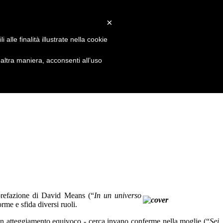
×
alle finalità illustrate nella cookie
ltra maniera, acconsenti all’uso
 prefazione di David Means (“
In un universo
rme e sfida diversi ruoli.
un atteggiamento equivoco - cerca invano conferme nella moglie (“
Sei