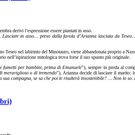
mbra derivi l’espressione essere piantati in asso.
 Lasciare in asso… preso dalla favola d’Arianna lasciata da Teseo
…
to Teseo nel labirinto del Minotauro, viene abbandonata proprio a Naxos
o nell’ispirazione mitologica trova forse il suo spunto più originale.
e e fumetti per bambini, prima di Emanuele
”), sempre in preda al com
 di meraviglioso o di tremendo
”), Arianna decide di lasciare il marito: 
a sua compagna, se sa che poi le risulterà insostenibile? … Non lo so. È
bri)