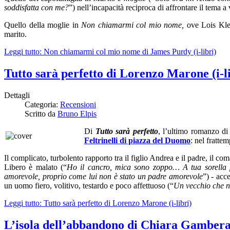
soddisfatta con me?
”) nell’incapacità reciproca di affrontare il tema a
Quello della moglie in
Non chiamarmi col mio nome,
ove Lois Kle
marito.
Leggi tutto: Non chiamarmi col mio nome di James Purdy (i-libri)
Tutto sarà perfetto di Lorenzo Marone (i-l
Dettagli
Categoria:
Recensioni
Scritto da
Bruno Elpis
Di
Tutto sarà perfetto
, l’ultimo romanzo d
Feltrinelli di piazza del Duomo
: nel fratt
Il complicato, turbolento rapporto tra il figlio Andrea e il padre, il co
Libero è malato (“
Ho il cancro, mica sono zoppo… A tua sorella p
amorevole, proprio come lui non è stato un padre amorevole
”) - acc
un uomo fiero, volitivo, testardo e poco affettuoso (“
Un vecchio che no
Leggi tutto: Tutto sarà perfetto di Lorenzo Marone (i-libri)
L’isola dell’abbandono di Chiara Gamberale