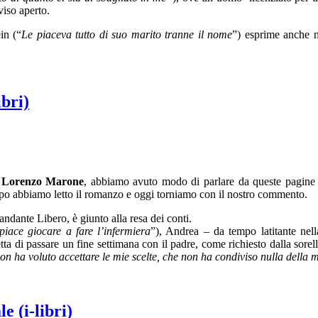
 viso aperto.
in (“
Le piaceva tutto di suo marito tranne il nome
”) esprime anche ne
ibri)
i
Lorenzo Marone
, abbiamo avuto modo di parlare da queste pagine
empo abbiamo letto il romanzo e oggi torniamo con il nostro commento.
mandante Libero, è giunto alla resa dei conti.
iace giocare a fare l’infermiera
”), Andrea – da tempo latitante nell
etta di passare un fine settimana con il padre, come richiesto dalla sorel
n ha voluto accettare le mie scelte, che non ha condiviso nulla della 
 (i-libri)