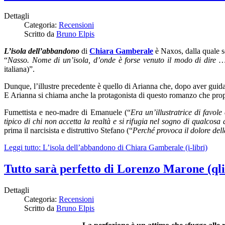
Dettagli
Categoria:
Recensioni
Scritto da
Bruno Elpis
L’isola dell’abbandono
di
Chiara Gamberale
è Naxos, dalla quale se
“
Nasso. Nome di un’isola, d’onde è forse venuto il modo di dire …
italiana)”.
Dunque, l’illustre precedente è quello di Arianna che, dopo aver guida
E Arianna si chiama anche la protagonista di questo romanzo che propri
Fumettista e neo-madre di Emanuele (“
Era un’illustratrice di favol
tipico di chi non accetta la realtà e si rifugia nel sogno di qualcosa
prima il narcisista e distruttivo Stefano (“
Perché provoca il dolore dell
Leggi tutto: L’isola dell’abbandono di Chiara Gamberale (i-libri)
Tutto sarà perfetto di Lorenzo Marone (qli
Dettagli
Categoria:
Recensioni
Scritto da
Bruno Elpis