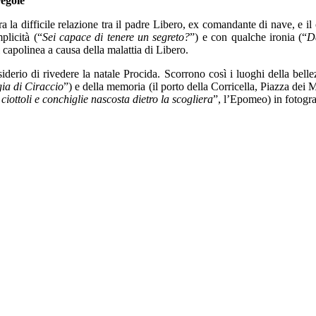
regole
ra la difficile relazione tra il padre Libero, ex comandante di nave, e il
plicità (“
Sei capace di tenere un segreto?
”) e con qualche ironia (“
D
 capolinea a causa della malattia di Libero.
derio di rivedere la natale Procida. Scorrono così i luoghi della belle
gia di Ciraccio
”) e della memoria (il porto della Corricella, Piazza dei 
 ciottoli e conchiglie nascosta dietro la scogliera
”, l’Epomeo) in fotogr