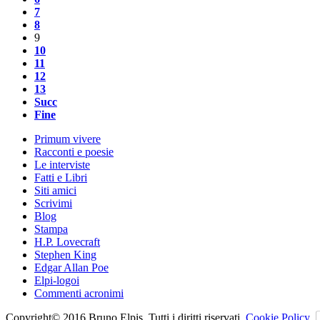
7
8
9
10
11
12
13
Succ
Fine
Primum vivere
Racconti e poesie
Le interviste
Fatti e Libri
Siti amici
Scrivimi
Blog
Stampa
H.P. Lovecraft
Stephen King
Edgar Allan Poe
Elpi-logoi
Commenti acronimi
Copyright© 2016 Bruno Elpis. Tutti i diritti riservati.
Cookie Policy
.