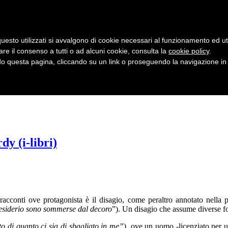
uesto utilizzati si avvalgono di cookie necessari al funzionamento ed utili 
are il consenso a tutti o ad alcuni cookie, consulta la
cookie policy
.
 questa pagina, cliccando su un link o proseguendo la navigazione in a
y (i-libri)
racconti ove protagonista è il disagio, come peraltro annotato nella
desiderio sono sommerse dal decoro
”). Un disagio che assume diverse fo
o di quanto ci sia di sbagliato in me”
), ove un uomo -licenziato per 