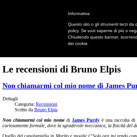
LOGIN | REGISTER
Informativa
Questo sito o gli strumenti terzi da q
Home
policy. Se vuoi saperne di più o neg
Il carnevale dei delitti
Chiudendo questo banner, scorrendo
Il mistero dei massi avelli
dei cookie.
Recensioni
Le recensioni di Bruno Elpis
Non chiamarmi col mio nome di James Purd
Dettagli
Categoria:
Recensioni
Scritto da
Bruno Elpis
Non chiamarmi col mio nome
di
James Purdy
è una raccolta di 
curiosamente formale, dove la sgradevole meccanica, la fisicità del 
Quello del capofamiglia in
Marito e moglie
(
“Solo ora mi rendo cont