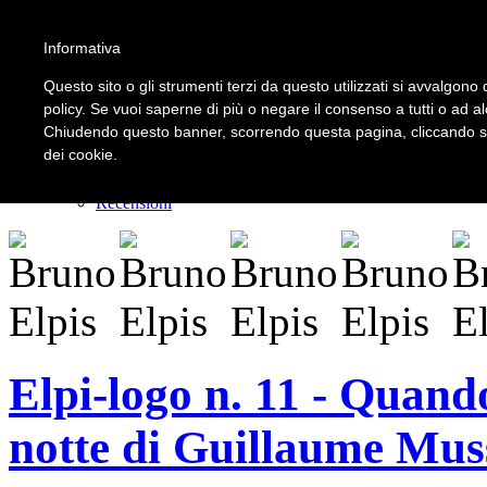
Informativa
LOGIN | REGISTER
Questo sito o gli strumenti terzi da questo utilizzati si avvalgono d
policy. Se vuoi saperne di più o negare il consenso a tutti o ad a
Chiudendo questo banner, scorrendo questa pagina, cliccando su 
Home
dei cookie.
Il carnevale dei delitti
Il mistero dei massi avelli
Recensioni
Elpi-logo n. 11 - Quand
notte di Guillaume Mus