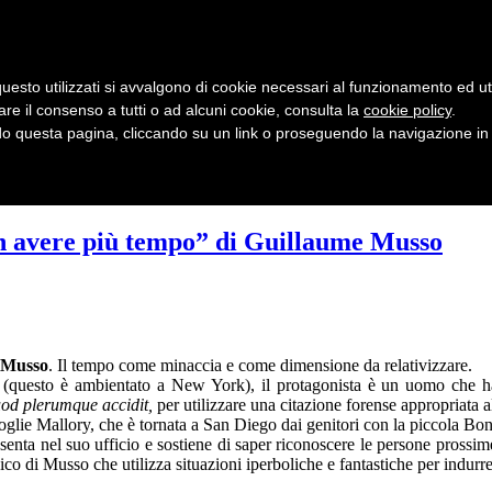
uesto utilizzati si avvalgono di cookie necessari al funzionamento ed utili 
are il consenso a tutti o ad alcuni cookie, consulta la
cookie policy
.
 questa pagina, cliccando su un link o proseguendo la navigazione in a
on avere più tempo” di Guillaume Musso
Musso
. Il tempo come minaccia e come dimensione da relativizzare.
questo è ambientato a New York), il protagonista è un uomo che ha
uod plerumque accidit,
per utilizzare una citazione forense appropriata al
oglie Mallory, che è tornata a San Diego dai genitori con la piccola Bon
senta nel suo ufficio e sostiene di saper riconoscere le persone prossi
pico di Musso che utilizza situazioni iperboliche e fantastiche per indurre i