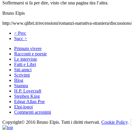
Soffermarsi si fa per dire, visto che una pagina tira l’altra.
Bruno Elpis
http://www.qlibri.it/recensioni/romanzi-narrativa-straniera/discussion
< Prec
Succ >
Primum vivere
Racconti e poesie
Le interviste
Fatti e Libri
Siti amici
Scrivimi
Blog
Stampa
H.P. Lovecraft
Stephen King
Edgar Allan Poe
Elpi-logoi
Commenti acronimi
Copyright© 2016 Bruno Elpis. Tutti i diritti riservati.
Cookie Policy
.