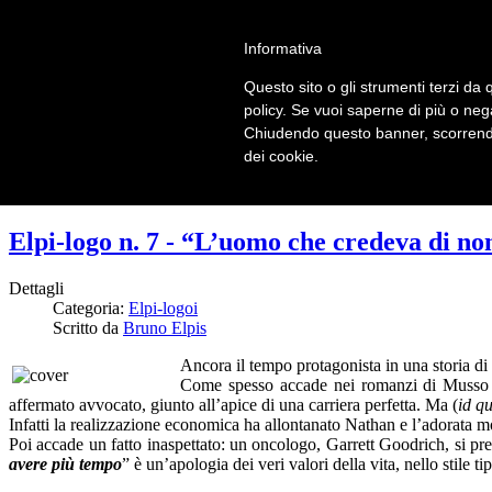
LOGIN | REGISTER
Informativa
Questo sito o gli strumenti terzi da q
Home
policy. Se vuoi saperne di più o neg
Il carnevale dei delitti
Chiudendo questo banner, scorrendo
Il mistero dei massi avelli
dei cookie.
Recensioni
Elpi-logo n. 7 - “L’uomo che credeva di n
Dettagli
Categoria:
Elpi-logoi
Scritto da
Bruno Elpis
Ancora il tempo protagonista in una storia di
Come spesso accade nei romanzi di Musso (
affermato avvocato, giunto all’apice di una carriera perfetta. Ma (
id q
Infatti la realizzazione economica ha allontanato Nathan e l’adorata m
Poi accade un fatto inaspettato: un oncologo, Garrett Goodrich, si pre
avere più tempo
” è un’apologia dei veri valori della vita, nello stile ti