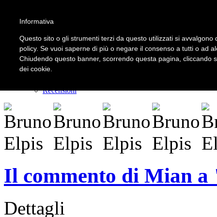
Informativa
LOGIN | REGISTER
Questo sito o gli strumenti terzi da questo utilizzati si avvalgono d
policy. Se vuoi saperne di più o negare il consenso a tutti o ad a
Chiudendo questo banner, scorrendo questa pagina, cliccando su 
Home
dei cookie.
Il carnevale dei delitti
Il mistero dei massi avelli
Recensioni
Il commento di Mian a "
Dettagli