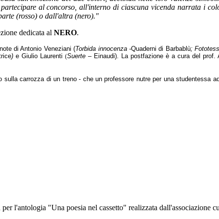
no partecipare al concorso, all'interno di ciascuna vicenda narrata i 
arte (rosso) o dall'altra (nero)."
sezione dedicata al
NERO
.
 note di Antonio Veneziani (
Torbida innocenza -
Quaderni di Barbablù
; Fototess
rice
)
e Giulio Laurenti
Suerte
– Einaudi). La postfazione è a cura del prof. 
(
o sulla carrozza di un treno - che un professore nutre per una studentessa ado
a per l'antologia "Una poesia nel cassetto" realizzata dall'associazione c