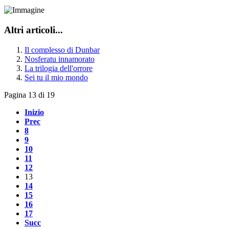
Altri articoli...
Il complesso di Dunbar
Nosferatu innamorato
La trilogia dell'orrore
Sei tu il mio mondo
Pagina 13 di 19
Inizio
Prec
8
9
10
11
12
13
14
15
16
17
Succ