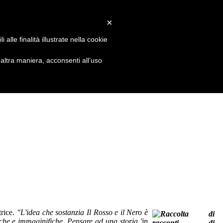
×
alle finalità illustrate nella cookie
ltra maniera, acconsenti all’uso
trice.
"L'idea che sostanzia Il Rosso e il Nero è
liche e immaginifiche. Pensare ad una storia 'in