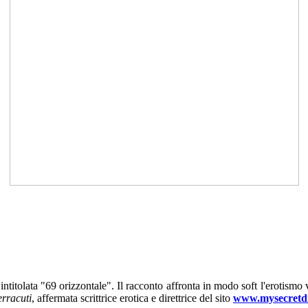
intitolata "69 orizzontale". Il racconto affronta in modo soft l'erotismo v
erracuti
, affermata scrittrice erotica e direttrice del sito
www.mysecretdi