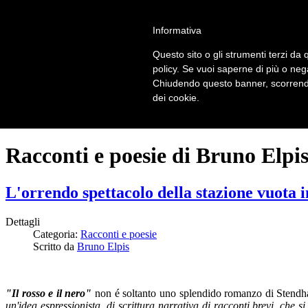
LOGIN | REGISTER
Informativa
Questo sito o gli strumenti terzi da q
Home
policy. Se vuoi saperne di più o neg
Il carnevale dei delitti
Chiudendo questo banner, scorrendo
Il mistero dei massi avelli
dei cookie.
Recensioni
Racconti e poesie di Bruno Elpi
L'orrendo spettacolo della stazione vuota in
Dettagli
Categoria:
Racconti e poesie
Scritto da
Bruno Elpis
"Il rosso e il nero"
non é soltanto uno splendido romanzo di Stendhal
un'idea espressionista, di scrittura narrativa di racconti brevi, che 