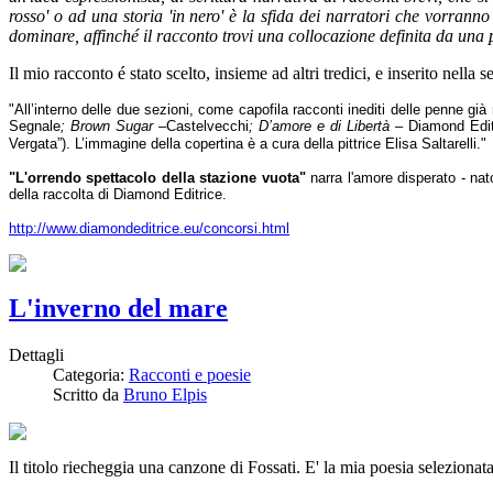
rosso' o ad una storia 'in nero' è la sfida dei narratori che vorran
dominare, affinché il racconto trovi una collocazione definita da una p
Il mio racconto é stato scelto, insieme ad altri tredici, e inserito nella 
"All’interno delle due sezioni, come capofila racconti inediti delle penne già
Segnale
; Brown Sugar –
Castelvecchi
; D’amore e di Libertà –
Diamond Edit
Vergata”). L’immagine della copertina è a cura della pittrice Elisa Saltarelli."
"L'orrendo spettacolo della stazione vuota"
narra l'amore disperato - nat
della raccolta di Diamond Editrice.
http://www.diamondeditrice.eu/concorsi.html
L'inverno del mare
Dettagli
Categoria:
Racconti e poesie
Scritto da
Bruno Elpis
Il titolo riecheggia una canzone di Fossati. E' la mia poesia selezionat