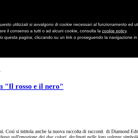
uesto utilizzati si avvalgono di cookie necessari al funzionamento ed utili 
are il consenso a tutti o ad alcuni cookie, consulta la
cookie policy
.
 questa pagina, cliccando su un link o proseguendo la navigazione in a
s
 "Il rosso e il nero"
. Così si intitola anche la nuova raccolta di racconti di Diamond Edi
si basa sull'emozione dei due colori, declinati nelle loro valenze simbo