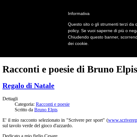
LOGIN | REGISTER
Informativa
Questo sito o gli strumenti terzi da q
Home
policy. Se vuoi saperne di più o neg
Il carnevale dei delitti
Chiudendo questo banner, scorrendo
Il mistero dei massi avelli
dei cookie.
Recensioni
Racconti e poesie di Bruno Elpi
Regalo di Natale
Dettagli
Categoria:
Racconti e poesie
Scritto da
Bruno Elpis
E' il mio racconto selezionato in "Scrivere per sport" (
www.scriverepe
sul tavolo verde del gioco d'azzardo.
Dedicato a mio figlio Cesare.