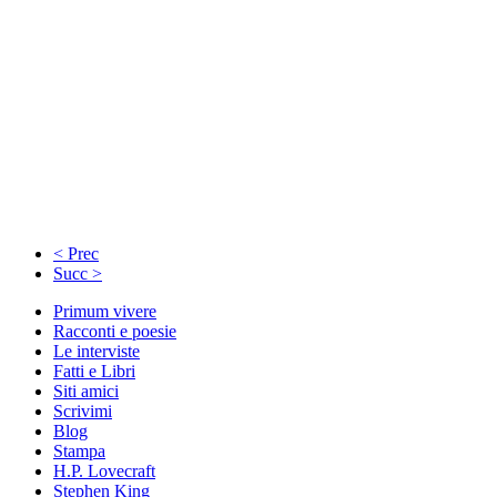
< Prec
Succ >
Primum vivere
Racconti e poesie
Le interviste
Fatti e Libri
Siti amici
Scrivimi
Blog
Stampa
H.P. Lovecraft
Stephen King