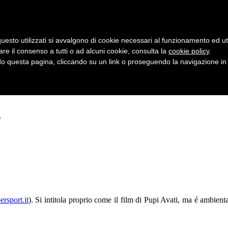
uesto utilizzati si avvalgono di cookie necessari al funzionamento ed utili 
are il consenso a tutti o ad alcuni cookie, consulta la
cookie policy
.
 questa pagina, cliccando su un link o proseguendo la navigazione in a
s
rsport.it
). Si intitola proprio come il film di Pupi Avati, ma é ambienta