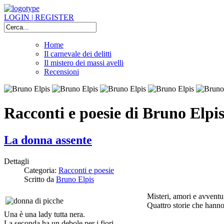
LOGIN | REGISTER
Home
Il carnevale dei delitti
Il mistero dei massi avelli
Recensioni
Racconti e poesie di Bruno Elpi
La donna assente
Dettagli
Categoria:
Racconti e poesie
Scritto da
Bruno Elpis
Misteri, amori e avventu
Quattro storie che hanno
Una è una lady tutta nera.
La seconda ha un debole per i fiori.