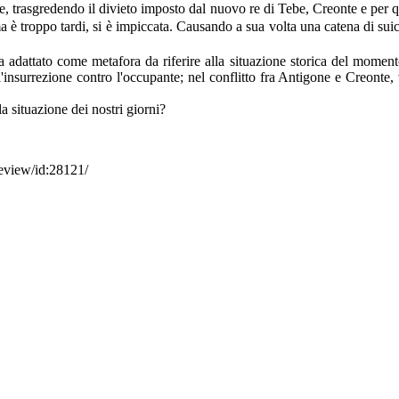
ice, trasgredendo il divieto imposto dal nuovo re di Tebe, Creonte e per 
ma è troppo tardi, si è impiccata. Causando a sua volta una catena di su
olta adattato come metafora da riferire alla situazione storica del mo
nsurrezione contro l'occupante; nel conflitto fra Antigone e Creonte, vi
la situazione dei nostri giorni?
review/id:28121/