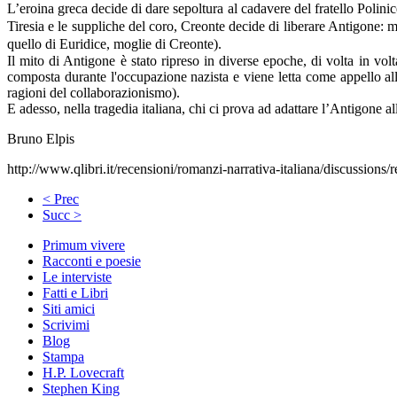
L’eroina greca decide di dare sepoltura al cadavere del fratello Polin
Tiresia e le suppliche del coro, Creonte decide di liberare Antigone: 
quello di Euridice, moglie di Creonte).
Il mito di Antigone è stato ripreso in diverse epoche, di volta in v
composta durante l'occupazione nazista e viene letta come appello all'i
ragioni del collaborazionismo).
E adesso, nella tragedia italiana, chi ci prova ad adattare l’Antigone al
Bruno Elpis
http://www.qlibri.it/recensioni/romanzi-narrativa-italiana/discussions/
< Prec
Succ >
Primum vivere
Racconti e poesie
Le interviste
Fatti e Libri
Siti amici
Scrivimi
Blog
Stampa
H.P. Lovecraft
Stephen King