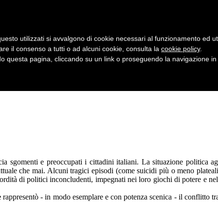
uesto utilizzati si avvalgono di cookie necessari al funzionamento ed utili 
are il consenso a tutti o ad alcuni cookie, consulta la
cookie policy
.
 questa pagina, cliccando su un link o proseguendo la navigazione in a
cia sgomenti e preoccupati i cittadini italiani. La situazione politica a
 attuale che mai. Alcuni tragici episodi (come suicidi più o meno plateal
sordità di politici inconcludenti, impegnati nei loro giochi di potere e ne
e
rappresentò - in modo esemplare e con potenza scenica - il conflitto tra