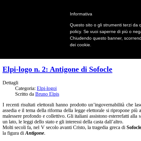
LOGIN | REGISTER
Informativa
Questo sito o gli strumenti terzi da q
Home
policy. Se vuoi saperne di più o neg
Il carnevale dei delitti
Chiudendo questo banner, scorrendo
Il mistero dei massi avelli
dei cookie.
Recensioni
Elpi-logo n. 2: Antigone di Sofocle
Dettagli
Categoria:
Elpi-logoi
Scritto da
Bruno Elpis
I recenti risultati elettorali hanno prodotto un’ingovernabilità che las
assedia e il tema della riforma della legge elettorale si ripropone più
malessere profondo e collettivo. Gli italiani assistono esterrefatti alla 
un lato, le leggi dello stato e gli interessi della casta dall’altro.
Molti secoli fa, nel V secolo avanti Cristo, la tragedia greca di
Sofocl
la figura di
Antigone
.