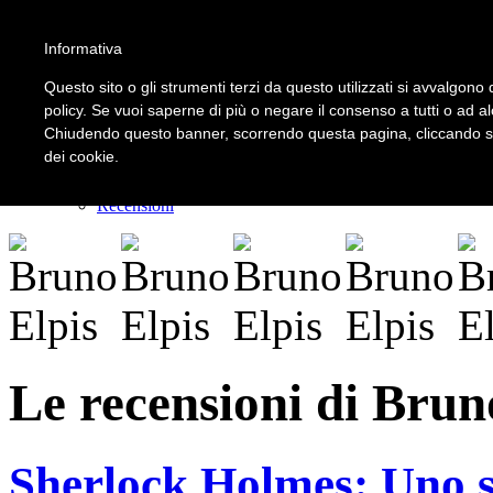
Informativa
LOGIN | REGISTER
Questo sito o gli strumenti terzi da questo utilizzati si avvalgono d
policy. Se vuoi saperne di più o negare il consenso a tutti o ad a
Chiudendo questo banner, scorrendo questa pagina, cliccando su 
Home
dei cookie.
Il carnevale dei delitti
Il mistero dei massi avelli
Recensioni
Le recensioni di Brun
Sherlock Holmes: Uno st