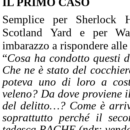
IL PRIMO CASO
Semplice per Sherlock H
Scotland Yard e per Wat
imbarazzo a rispondere all
“
Cosa ha condotto questi 
Che ne è stato del cocchie
poteva uno di loro a costr
veleno? Da dove proviene i
del delitto…? Come è arriv
soprattutto perché il sec
tedesca RACHE (ndr: vendet