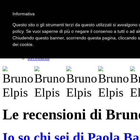
Informativa
LOGIN | REGISTER
Questo sito o gli strumenti terzi da questo utilizzati si avvalgono d
policy. Se vuoi saperne di più o negare il consenso a tutti o ad a
Chiudendo questo banner, scorrendo questa pagina, cliccando su 
Home
dei cookie.
Il carnevale dei delitti
Il mistero dei massi avelli
Recensioni
Le recensioni di Brun
Io so chi sei di Paola Ba