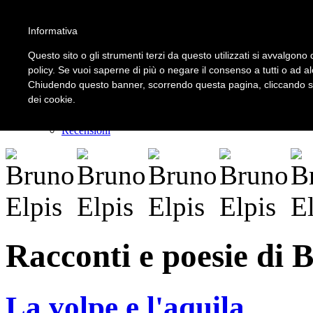
Informativa
LOGIN | REGISTER
Questo sito o gli strumenti terzi da questo utilizzati si avvalgono d
policy. Se vuoi saperne di più o negare il consenso a tutti o ad a
Chiudendo questo banner, scorrendo questa pagina, cliccando su 
Home
dei cookie.
Il carnevale dei delitti
Il mistero dei massi avelli
Recensioni
Racconti e poesie di 
La volpe e l'aquila