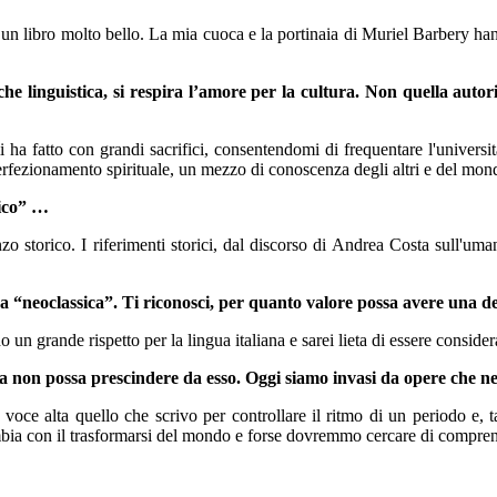
è un libro molto bello. La mia cuoca e la portinaia di Muriel Barbery hann
e linguistica, si respira l’amore per la cultura. Non quella autorif
 ha fatto con grandi sacrifici, consentendomi di frequentare l'univers
erfezionamento spirituale, un mezzo di conoscenza degli altri e del mon
rico” …
o storico. I riferimenti storici, dal discorso di Andrea Costa sull'uman
 una “neoclassica”. Ti riconosci, per quanto valore possa avere una d
un grande rispetto per la lingua italiana e sarei lieta di essere consider
aria non possa prescindere da esso. Oggi siamo invasi da opere che
a voce alta quello che scrivo per controllare il ritmo di un periodo e,
mbia con il trasformarsi del mondo e forse dovremmo cercare di compren