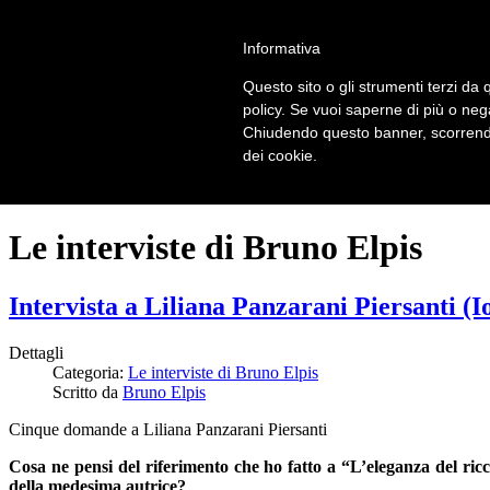
LOGIN | REGISTER
Informativa
Questo sito o gli strumenti terzi da q
Home
policy. Se vuoi saperne di più o neg
Il carnevale dei delitti
Chiudendo questo banner, scorrendo
Il mistero dei massi avelli
dei cookie.
Recensioni
Le interviste di Bruno Elpis
Intervista a Liliana Panzarani Piersanti (Io
Dettagli
Categoria:
Le interviste di Bruno Elpis
Scritto da
Bruno Elpis
Cinque domande a Liliana Panzarani Piersanti
Cosa ne pensi del riferimento che ho fatto a “L’eleganza del ricc
della medesima autrice?