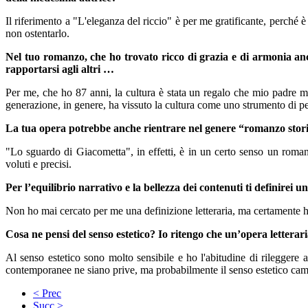
Il riferimento a "L'eleganza del riccio" è per me gratificante, perché 
non ostentarlo.
Nel tuo romanzo, che ho trovato ricco di grazia e di armonia anch
rapportarsi agli altri …
Per me, che ho 87 anni, la cultura è stata un regalo che mio padre mi
generazione, in genere, ha vissuto la cultura come uno strumento di p
La tua opera potrebbe anche rientrare nel genere “romanzo sto
"Lo sguardo di Giacometta", in effetti, è in un certo senso un romanz
voluti e precisi.
Per l’equilibrio narrativo e la bellezza dei contenuti ti definirei
Non ho mai cercato per me una definizione letteraria, ma certamente ho 
Cosa ne pensi del senso estetico? Io ritengo che un’opera letter
Al senso estetico sono molto sensibile e ho l'abitudine di rileggere 
contemporanee ne siano prive, ma probabilmente il senso estetico ca
< Prec
Succ >