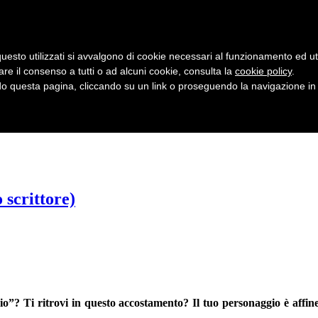
uesto utilizzati si avvalgono di cookie necessari al funzionamento ed utili 
are il consenso a tutti o ad alcuni cookie, consulta la
cookie policy
.
 questa pagina, cliccando su un link o proseguendo la navigazione in a
 scrittore)
io”? Ti ritrovi in questo accostamento? Il tuo personaggio è affine