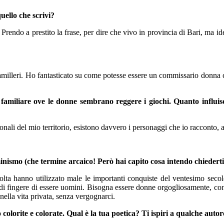
uello che scrivi?
. Prendo a prestito la frase, per dire che vivo in provincia di Bari, ma
illeri. Ho fantasticato su come potesse essere un commissario donna con 
 familiare ove le donne sembrano reggere i giochi. Quanto influisce
onali del mio territorio, esistono davvero i personaggi che io racconto, a
inismo (che termine arcaico! Però hai capito cosa intendo chiederti
ta hanno utilizzato male le importanti conquiste del ventesimo secolo, 
 di fingere di essere uomini. Bisogna essere donne orgogliosamente, con 
ella vita privata, senza vergognarci.
colorite e colorate. Qual è la tua poetica? Ti ispiri a qualche auto