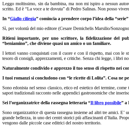
Leggo moltissimo, sin da bambina, ma non mi ispiro a nessun autore 
scritto. Ed è “La voce a te dovuta” di Pedro Salinas. Non posso vivere
In “
Giallo ciliegia
” comincia a prendere corpo l’idea della “serie”
Sì, per volontà del mio editore (Cesare Demichelis Marsilio/Sonzogno) 
Ritieni importante, per uno scrittore, la fidelizzazione del p
“beniamino”, che diviene quasi un amico o un familiare.
I lettori vanno conquistati con il cuore e con il rispetto, mai con le
tesoro di consigli, apprezzamenti, e critiche. Senza chi legge, i libri n
Naturalmente condivido e apprezzo il tuo senso di rispetto nei conf
I tuoi romanzi si concludono con “le ricette di Lolita”. Cosa ne pen
Sono edonista nel senso classico, etico ed estetico del termine, come tut
sapori tradizionali racconto nelle appendici gastronomiche che inserisc
Sei l’organizzatrice della rassegna letteraria “
Il libro possibile
” a
Sono organizzatrice di questa rassegna insieme ad altri tre amici. E’ un
grande bellezza, in uno dei centri storici più affascinanti d’Italia. Pr
vengono dalle piccole case editrici del nostro territorio.