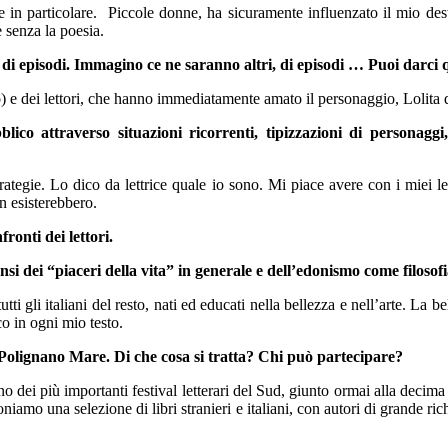
in particolare. Piccole donne, ha sicuramente influenzato il mio des
 senza la poesia.
 di episodi. Immagino ce ne saranno altri, di episodi … Puoi darci
e dei lettori, che hanno immediatamente amato il personaggio, Lolita dive
ubblico attraverso situazioni ricorrenti, tipizzazioni di person
 strategie. Lo dico da lettrice quale io sono. Mi piace avere con i miei 
on esisterebbero.
ronti dei lettori.
si dei “piaceri della vita” in generale e dell’edonismo come filosofi
ti gli italiani del resto, nati ed educati nella bellezza e nell’arte. La 
o in ogni mio testo.
 Polignano Mare. Di che cosa si tratta? Chi può partecipare?
o dei più importanti festival letterari del Sud, giunto ormai alla decima e
oponiamo una selezione di libri stranieri e italiani, con autori di grand