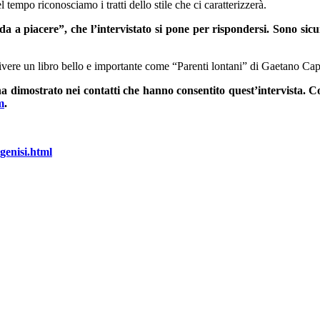
 tempo riconosciamo i tratti dello stile che ci caratterizzerà.
da a piacere”, che l’intervistato si pone per rispondersi. Sono si
ivere un libro bello e importante come “Parenti lontani” di Gaetano Cappe
ha dimostrato nei contatti che hanno consentito quest’intervista. Con
m
.
-genisi.html