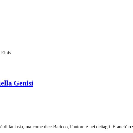
iella Genisi
 di fantasia, ma come dice Baricco, l’autore è nei dettagli. E anch’io son