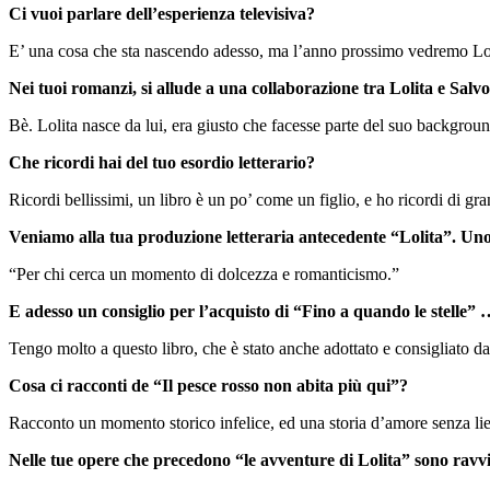
Ci vuoi parlare dell’esperienza televisiva?
E’ una cosa che sta nascendo adesso, ma l’anno prossimo vedremo Loli
Nei tuoi romanzi, si allude a una collaborazione tra Lolita e Sa
Bè. Lolita nasce da lui, era giusto che facesse parte del suo backgroun
Che ricordi hai del tuo esordio letterario?
Ricordi bellissimi, un libro è un po’ come un figlio, e ho ricordi di gra
Veniamo alla tua produzione letteraria antecedente “Lolita”. Un
“Per chi cerca un momento di dolcezza e romanticismo.”
E adesso un consiglio per l’acquisto di “Fino a quando le stelle”
Tengo molto a questo libro, che è stato anche adottato e consigliato da
Cosa ci racconti de “Il pesce rosso non abita più qui”?
Racconto un momento storico infelice, ed una storia d’amore senza lie
Nelle tue opere che precedono “le avventure di Lolita” sono ravvi