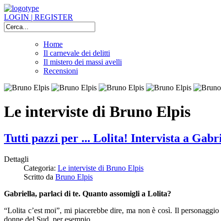
LOGIN | REGISTER
Home
Il carnevale dei delitti
Il mistero dei massi avelli
Recensioni
Le interviste di Bruno Elpis
Tutti pazzi per ... Lolita! Intervista a Gabr
Dettagli
Categoria:
Le interviste di Bruno Elpis
Scritto da
Bruno Elpis
Gabriella, parlaci di te. Quanto assomigli a Lolita?
“Lolita c’est moi”, mi piacerebbe dire, ma non è così. Il personaggio è
donne del Sud, per esempio.