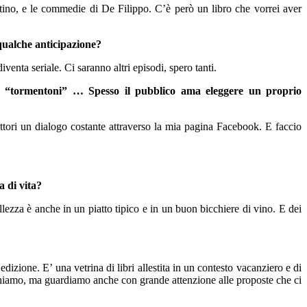
tino, e le commedie di De Filippo. C’è però un libro che vorrei aver
 qualche anticipazione?
nta seriale. Ci saranno altri episodi, spero tanti.
aggi, “tormentoni” … Spesso il pubblico ama eleggere un proprio
lettori un dialogo costante attraverso la mia pagina Facebook. E faccio
a di vita?
bellezza è anche in un piatto tipico e in un buon bicchiere di vino. E dei
dizione. E’ una vetrina di libri allestita in un contesto vacanziero e di
e richiamo, ma guardiamo anche con grande attenzione alle proposte che ci