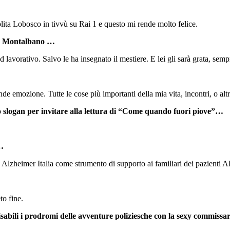
ta Lobosco in tivvù su Rai 1 e questo mi rende molto felice.
lvo Montalbano …
d lavorativo. Salvo le ha insegnato il mestiere. E lei gli sarà grata, se
nde emozione. Tutte le cose più importanti della mia vita, incontri, o alt
o slogan per invitare alla lettura di “Come quando fuori piove”…
 …
 Alzheimer Italia come strumento di supporto ai familiari dei pazienti Al
to fine.
sabili i prodromi delle avventure poliziesche con la sexy commissa