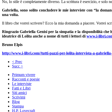
No, lo stile è completamente diverso. La scrittura è esercizio, e solo nel
Gabriella, sono solito concludere le mie interviste con “la doman
una volta.
Il libro che vorrei scrivere? Ecco la mia domanda a piacere. Vorrei scr
Ringrazio Gabriella Genisi per la simpatia e la disponibilità che 
ideatrice di Lolita anche a nome di tutti i lettori di
www.i-libri.co
Bruno Elpis
http://www.i-libri.com//tutti-pazzi-per-lolita-intervista-a-gabriella
< Prec
Succ >
Primum vivere
Racconti e poesie
Le interviste
Fatti e Libri
Siti amici
Scrivimi
Blog
Stampa
H.P. Lovecraft