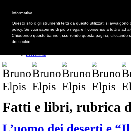
Informativa
LOGIN | REGISTER
Questo sito o gli strumenti terzi da questo utilizzati si avvalgono d
policy. Se vuoi saperne di più o negare il consenso a tutti o ad a
Chiudendo questo banner, scorrendo questa pagina, cliccando su 
Home
dei cookie.
Il carnevale dei delitti
Il mistero dei massi avelli
Recensioni
Fatti e libri, rubrica
L’uomo dei deserti e “Il