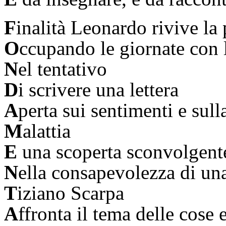
F
inalità Leonardo rivive la 
O
ccupando le giornate con 
N
el tentativo
D
i scrivere una lettera
A
perta sui sentimenti e sulla
M
alattia
E
una scoperta sconvolgent
N
ella consapevolezza di un
T
iziano Scarpa
A
ffronta il tema delle cose