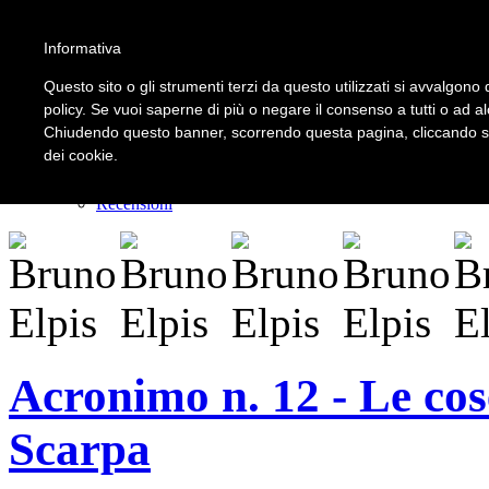
Informativa
LOGIN | REGISTER
Questo sito o gli strumenti terzi da questo utilizzati si avvalgono d
policy. Se vuoi saperne di più o negare il consenso a tutti o ad a
Chiudendo questo banner, scorrendo questa pagina, cliccando su 
Home
dei cookie.
Il carnevale dei delitti
Il mistero dei massi avelli
Recensioni
Acronimo n. 12 - Le cos
Scarpa