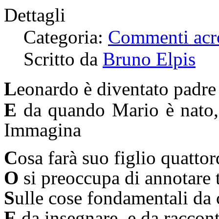
Dettagli
Categoria:
Commenti acr
Scritto da
Bruno Elpis
L
eonardo è diventato padre
E
da quando Mario è nato, 
Immagina
C
osa farà suo figlio quattor
O
si preoccupa di annotare 
S
ulle cose fondamentali da
E
da insegnare, e da racco