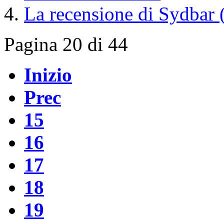
La recensione di Sydbar (q
Pagina 20 di 44
Inizio
Prec
15
16
17
18
19