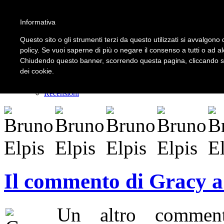
Informativa
LOGIN | REGISTER
Questo sito o gli strumenti terzi da questo utilizzati si avvalgono d
policy. Se vuoi saperne di più o negare il consenso a tutti o ad a
Chiudendo questo banner, scorrendo questa pagina, cliccando su 
Home
dei cookie.
Il carnevale dei delitti
Il mistero dei massi avelli
Recensioni
Il commento di Gracy a 
Un altro commen