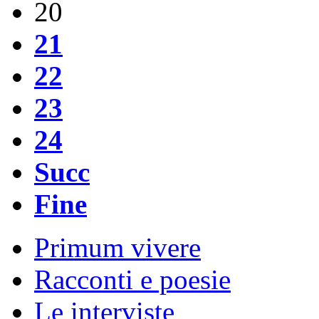
20
21
22
23
24
Succ
Fine
Primum vivere
Racconti e poesie
Le interviste